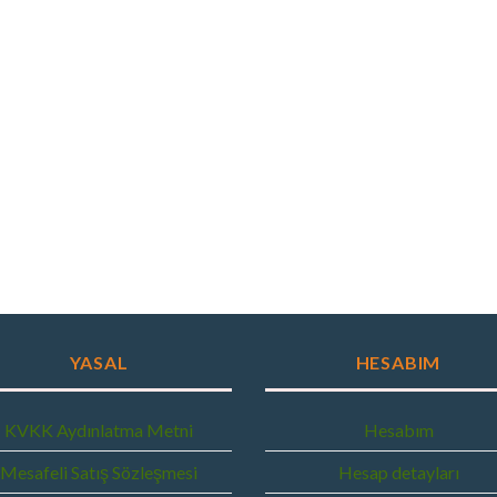
YASAL
HESABIM
KVKK Aydınlatma Metni
Hesabım
Mesafeli Satış Sözleşmesi
Hesap detayları