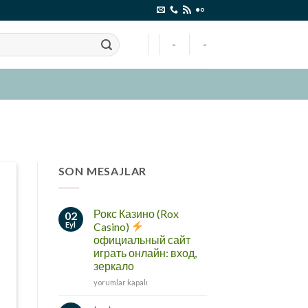
-
-
SON MESAJLAR
Рокс Казино (Rox
02
Eyl
Casino)
официальный сайт
играть онлайн: вход,
зеркало
Рокс
yorumlar kapalı
Казино
(Rox