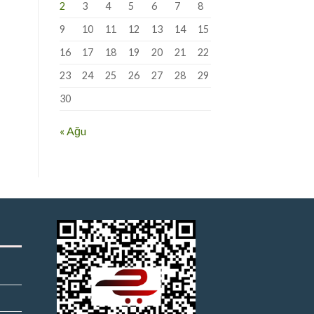
2
3
4
5
6
7
8
9
10
11
12
13
14
15
16
17
18
19
20
21
22
23
24
25
26
27
28
29
30
« Ağu