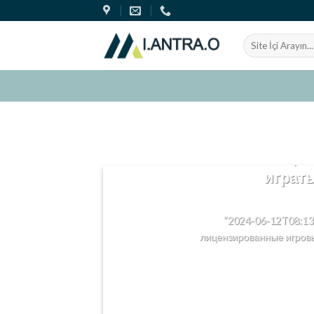
Skip
to
content
Рокс Казино (Ro
играть
“2024-06-12T08:13:
лицензированные игровы