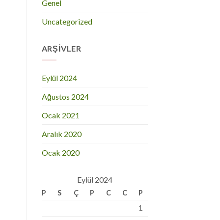
Genel
Uncategorized
ARŞIVLER
Eylül 2024
Ağustos 2024
Ocak 2021
Aralık 2020
Ocak 2020
Eylül 2024
P
S
Ç
P
C
C
P
1