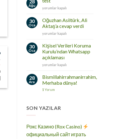
test
28
Casino)
Ağu
test
yorumlar kapalı
için
официальный
Oğuzhan Asiltürk, Ali
сайт
30
Oca
играть
Aktaş’a cevap verdi
онлайн:
Oğuzhan
yorumlar kapalı
вход,
Asiltürk,
зеркало
Ali
Kişisel Verileri Koruma
30
için
Aktaş’a
Oca
Kurulu’ndan Whatsapp
о
cevap
açıklaması
4
verdi
Kişisel
için
yorumlar kapalı
Verileri
в
Koruma
Bismillahirrahmanirrahim,
28
]
Kurulu’ndan
Ara
Merhaba dünya!
Whatsapp
1
Yorum
açıklaması
için
SON YAZILAR
Рокс Казино (Rox Casino)
официальный сайт играть