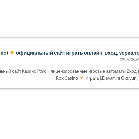
ino)
официальный сайт играть онлайн: вход, зеркал
09/02/202
ьный сайт Казино Рокс – лицензированные игровые автоматы Вход 
Rox Casino
Играть [.Devamını Okuyun..