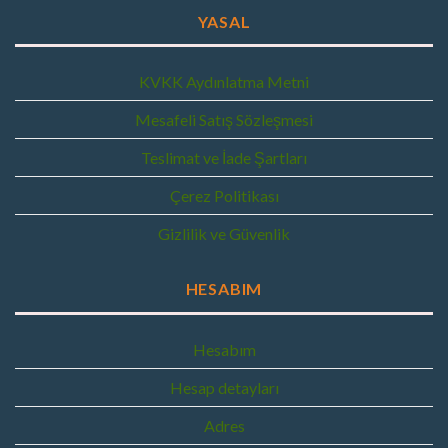
YASAL
KVKK Aydınlatma Metni
Mesafeli Satış Sözleşmesi
Teslimat ve İade Şartları
Çerez Politikası
Gizlilik ve Güvenlik
HESABIM
Hesabım
Hesap detayları
Adres