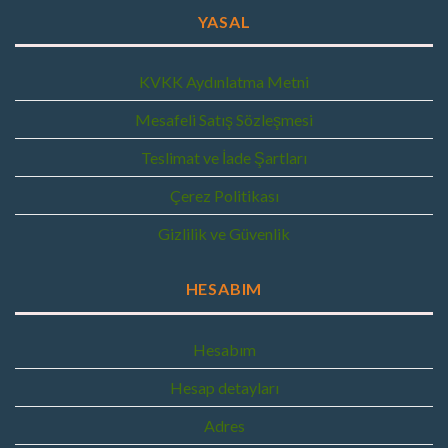
YASAL
KVKK Aydınlatma Metni
Mesafeli Satış Sözleşmesi
Teslimat ve İade Şartları
Çerez Politikası
Gizlilik ve Güvenlik
HESABIM
Hesabım
Hesap detayları
Adres