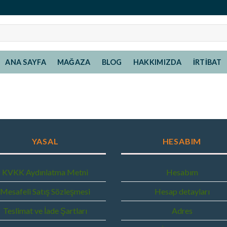
ANA SAYFA
MAĞAZA
BLOG
HAKKIMIZDA
İRTIBAT
YASAL
HESABIM
KVKK Aydınlatma Metni
Hesabım
Mesafeli Satış Sözleşmesi
Hesap detayları
Teslimat ve İade Şartları
Adres