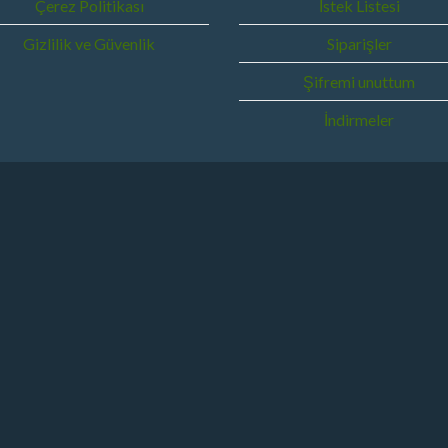
Çerez Politikası
İstek Listesi
Gizlilik ve Güvenlik
Siparişler
Şifremi unuttum
İndirmeler