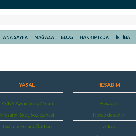
ANA SAYFA
MAĞAZA
BLOG
HAKKIMIZDA
İRTIBAT
YASAL
HESABIM
KVKK Aydınlatma Metni
Hesabım
Mesafeli Satış Sözleşmesi
Hesap detayları
Teslimat ve İade Şartları
Adres