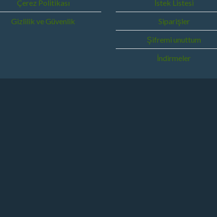
Çerez Politikası
İstek Listesi
Gizlilik ve Güvenlik
Siparişler
Şifremi unuttum
İndirmeler