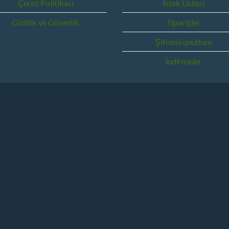
Çerez Politikası
İstek Listesi
Gizlilik ve Güvenlik
Siparişler
Şifremi unuttum
İndirmeler