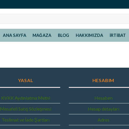
ANA SAYFA
MAĞAZA
BLOG
HAKKIMIZDA
İRTIBAT
YASAL
HESABIM
KVKK Aydınlatma Metni
Hesabım
Mesafeli Satış Sözleşmesi
Hesap detayları
Teslimat ve İade Şartları
Adres