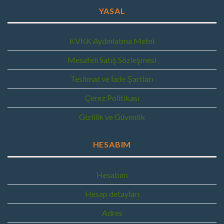
YASAL
KVKK Aydınlatma Metni
Mesafeli Satış Sözleşmesi
Teslimat ve İade Şartları
Çerez Politikası
Gizlilik ve Güvenlik
HESABIM
Hesabım
Hesap detayları
Adres